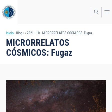
Pasar
al
contenido
principal
Sobrescribir
Inicio
Blog
2021
10
MICRORRELATOS CÓSMICOS: Fugaz
MICRORRELATOS
enlaces
CÓSMICOS: Fugaz
de
ayuda
a
la
navegación
Fugaz. Crédito: Andrea Galván