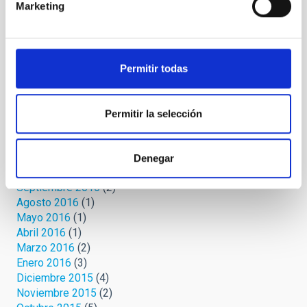
Julio 2020
(2)
Marketing
Junio 2020
(3)
Mayo 2020
(3)
Abril 2020
(12)
Marzo 2020
(8)
Permitir todas
Febrero 2019
(1)
Octubre 2018
(2)
Noviembre 2017
(1)
Permitir la selección
Octubre 2017
(1)
Marzo 2017
(1)
Febrero 2017
(2)
Denegar
Noviembre 2016
(1)
Septiembre 2016
(2)
Agosto 2016
(1)
Mayo 2016
(1)
Abril 2016
(1)
Marzo 2016
(2)
Enero 2016
(3)
Diciembre 2015
(4)
Noviembre 2015
(2)