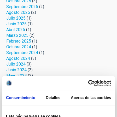
Octubre 2025
(3)
Septiembre 2025
(2)
Agosto 2025
(2)
Julio 2025
(1)
Junio 2025
(1)
Abril 2025
(1)
Marzo 2025
(2)
Febrero 2025
(1)
Octubre 2024
(1)
Septiembre 2024
(1)
Agosto 2024
(3)
Julio 2024
(3)
Junio 2024
(2)
Mayo 2024
(3)
Abril 2024
(2)
Marzo 2024
(1)
Febrero 2023
(1)
Consentimiento
Detalles
Acerca de las cookies
Octubre 2022
(1)
Septiembre 2022
(1)
Agosto 2022
(1)
Junio 2022
(1)
Esta página web usa cookies