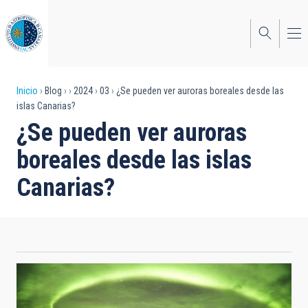
Pasar
al
contenido
principal
Sobrescribir
Inicio
Blog
2024
03
¿Se pueden ver auroras boreales desde las
islas Canarias?
enlaces
¿Se pueden ver auroras
de
boreales desde las islas
ayuda
Canarias?
a
la
navegación