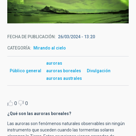
Auroras boreales en Islandia Crédito: Daniel López
(ElCielodeCanarias)
FECHA DE PUBLICACIÓN
26/03/2024 - 13:20
CATEGORÍA
Mirando al cielo
auroras
Público general
auroras boreales
Divulgación
auroras australes
0
0
¿Qué son las auroras boreales?
Las auroras son fenómenos naturales observables sin ningún
instrumento que suceden cuando las tormentas solares