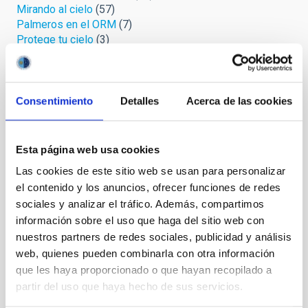
Mirando al cielo
(57)
Palmeros en el ORM
(7)
Protege tu cielo
(3)
Relatos celestes
(4)
Retórica astrofísica
(19)
Safari cósmico
(6)
Sin categoría
(1)
Consentimiento
Detalles
Acerca de las cookies
Uni-versos
(3)
Esta página web usa cookies
Archivo
Las cookies de este sitio web se usan para personalizar
Agosto 2026
(2)
el contenido y los anuncios, ofrecer funciones de redes
Julio 2026
(7)
sociales y analizar el tráfico. Además, compartimos
Junio 2026
(2)
información sobre el uso que haga del sitio web con
Abril 2026
(1)
nuestros partners de redes sociales, publicidad y análisis
Marzo 2026
(2)
web, quienes pueden combinarla con otra información
Febrero 2026
(3)
que les haya proporcionado o que hayan recopilado a
Diciembre 2025
(2)
partir del uso que haya hecho de sus servicios.
Noviembre 2025
(1)
Octubre 2025
(3)