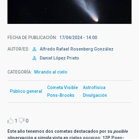
El cometa 12P Pons-Brooks tomado el 7 de abril con el
Astrógrafo STC. (Créditos: Daniel López / IAC).
FECHA DE PUBLICACIÓN
17/04/2024 - 14:00
AUTOR/ES
Alfredo Rafael
Rosenberg González
Daniel López Prieto
CATEGORÍA
Mirando al cielo
Cometa Visible
Astrofísica
Público general
Pons-Brooks
Divulgación
1
0
Este año tenemos dos cometas destacados por su
posible
observación a simple vista en cielos oscuros: 12P
Pons-