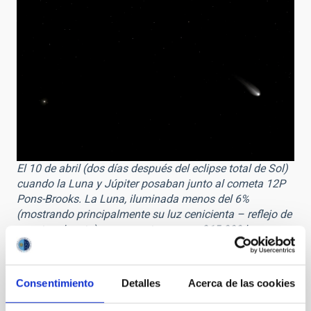
El 10 de abril (dos días después del eclipse total de Sol)
cuando la Luna y Júpiter posaban junto al cometa 12P
Pons-Brooks. La Luna, iluminada menos del 6%
(mostrando principalmente su luz cenicienta – reflejo de
nuestro planeta) se encuentra a unos 365.000 km.
Júpiter, y sus satélites, están a unos 880 millones de
kilómetros, mientras que el cometa 12P Pons-Brooks se
encuentra en un término medio, a unos 240 millones de
Consentimiento
Detalles
Acerca de las cookies
kilómetros. A pesar del mal tiempo dominante ese día,
se pudo obtener este bonito cuadro con el Astrógrafo