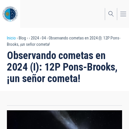
Pasar
al
contenido
principal
Sobrescribir
Inicio
Blog
2024
04
Observando cometas en 2024 (I): 12P Pons-
Brooks, ¡un señor cometa!
enlaces
Observando cometas en
de
2024 (I): 12P Pons-Brooks,
ayuda
¡un señor cometa!
a
la
navegación