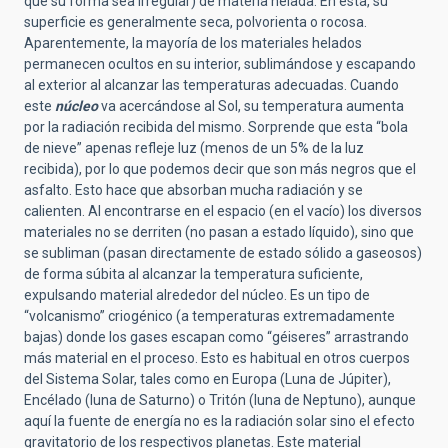
que su forma sea irregular) de materia helada. En ésta, su
superficie es generalmente seca, polvorienta o rocosa.
Aparentemente, la mayoría de los materiales helados
permanecen ocultos en su interior, sublimándose y escapando
al exterior al alcanzar las temperaturas adecuadas. Cuando
este
núcleo
va acercándose al Sol, su temperatura aumenta
por la radiación recibida del mismo. Sorprende que esta “bola
de nieve” apenas refleje luz (menos de un 5% de la luz
recibida), por lo que podemos decir que son más negros que el
asfalto. Esto hace que absorban mucha radiación y se
calienten. Al encontrarse en el espacio (en el vacío) los diversos
materiales no se derriten (no pasan a estado líquido), sino que
se subliman (pasan directamente de estado sólido a gaseosos)
de forma súbita al alcanzar la temperatura suficiente,
expulsando material alrededor del
núcleo. Es un tipo de
“volcanismo” criogénico (a temperaturas extremadamente
bajas) donde los gases escapan como “géiseres” arrastrando
más material en el proceso. Esto es habitual en otros cuerpos
del Sistema Solar, tales como en Europa (Luna de Júpiter),
Encélado (luna de Saturno) o Tritón (luna de Neptuno), aunque
aquí la fuente de energía no es la radiación solar sino el efecto
gravitatorio de los respectivos planetas. Este material