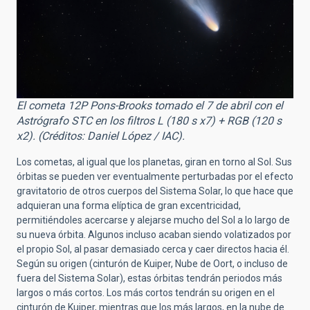
El cometa 12P Pons-Brooks tomado el 7 de abril con el
Astrógrafo STC en los filtros L (180 s x7) + RGB (120 s
x2). (Créditos: Daniel López / IAC).
Los cometas, al igual que los planetas, giran en torno al Sol. Sus
órbitas se pueden ver eventualmente perturbadas por el efecto
gravitatorio de otros cuerpos del Sistema Solar, lo que hace que
adquieran una forma elíptica de gran excentricidad,
permitiéndoles acercarse y alejarse mucho del Sol a lo largo de
su nueva órbita. Algunos incluso acaban siendo volatizados por
el propio Sol, al pasar demasiado cerca y caer directos hacia él.
Según su origen (cinturón de Kuiper, Nube de Oort, o incluso de
fuera del Sistema Solar), estas órbitas tendrán periodos más
largos o más cortos. Los más cortos tendrán su origen en el
cinturón de Kuiper, mientras que los más largos, en la nube de