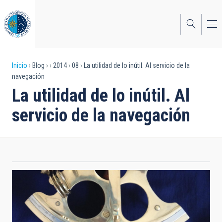
Pasar
al
contenido
principal
Sobrescribir
Inicio
Blog
2014
08
La utilidad de lo inútil. Al servicio de la
navegación
enlaces
La utilidad de lo inútil. Al
de
servicio de la navegación
ayuda
a
la
navegación
Sextante. Foto: Carmen del Puerto (IAC).