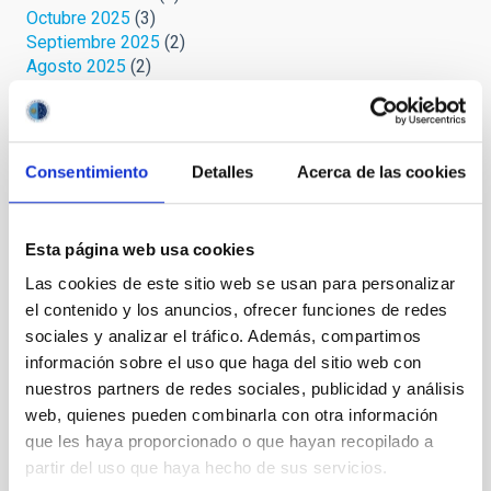
Octubre 2025
(3)
Septiembre 2025
(2)
Agosto 2025
(2)
Julio 2025
(1)
Junio 2025
(1)
Abril 2025
(1)
Marzo 2025
(2)
Consentimiento
Detalles
Acerca de las cookies
Febrero 2025
(1)
Octubre 2024
(1)
Septiembre 2024
(1)
Esta página web usa cookies
Agosto 2024
(3)
Julio 2024
(3)
Las cookies de este sitio web se usan para personalizar
Junio 2024
(2)
el contenido y los anuncios, ofrecer funciones de redes
Mayo 2024
(3)
sociales y analizar el tráfico. Además, compartimos
Abril 2024
(2)
información sobre el uso que haga del sitio web con
Marzo 2024
(1)
nuestros partners de redes sociales, publicidad y análisis
Febrero 2023
(1)
web, quienes pueden combinarla con otra información
Octubre 2022
(1)
que les haya proporcionado o que hayan recopilado a
Septiembre 2022
(1)
partir del uso que haya hecho de sus servicios.
Agosto 2022
(1)