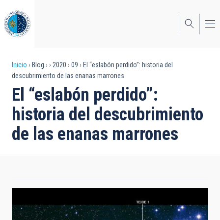
Pasar
al
contenido
principal
Sobrescribir
Inicio
Blog
2020
09
El “eslabón perdido”: historia del
descubrimiento de las enanas marrones
enlaces
El “eslabón perdido”:
de
historia del descubrimiento
ayuda
de las enanas marrones
a
la
navegación