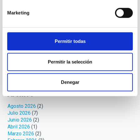
IYL 2015, luces y ¡acción!
(2)
La jerga de las estrellas
(13)
Marketing
Microrrelatos cósmicos
(36)
Mirando al cielo
(57)
Palmeros en el ORM
(7)
Protege tu cielo
(3)
Permitir todas
Relatos celestes
(4)
Retórica astrofísica
(19)
Safari cósmico
(6)
Permitir la selección
Sin categoría
(1)
Uni-versos
(3)
Denegar
Archivo
Agosto 2026
(2)
Julio 2026
(7)
Junio 2026
(2)
Abril 2026
(1)
Marzo 2026
(2)