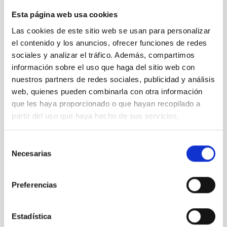
Esta página web usa cookies
Las cookies de este sitio web se usan para personalizar
Entradas recientes
el contenido y los anuncios, ofrecer funciones de redes
sociales y analizar el tráfico. Además, compartimos
El evento del 12 de agosto en Palencia se suma a la
información sobre el uso que haga del sitio web con
iniciativa Eclipse Inclusivo
nuestros partners de redes sociales, publicidad y análisis
Cómo los eclipses nos enseñaron a ser libres
web, quienes pueden combinarla con otra información
El proyecto NATE en Palencia: un evento multicultural
que les haya proporcionado o que hayan recopilado a
Los puntos calientes del eclipse en Palencia
partir del uso que haya hecho de sus servicios.
Del primer contacto a las perlas de Baily para llegar a la
corona, las cuatro fases del Eclipse Total de Sol
Selección
Necesarias
de
Categorías
consentimiento
Astroféminas
(20)
Preferencias
Astromanía
(42)
Biblioteca estelar
(5)
Crónicas del espacio
(11)
Estadística
Cúmulo abierto
(33)