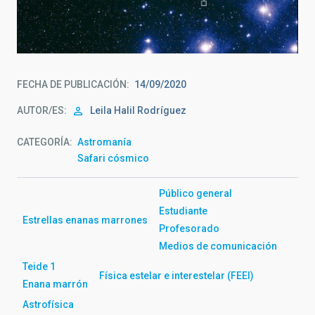
Imagen del cúmulo de las Pléyades con la enana marrón
Teide 1
FECHA DE PUBLICACIÓN
14/09/2020
AUTOR/ES
Leila Halil Rodríguez
CATEGORÍA
Astromanía
Safari cósmico
Público general
Estudiante
Estrellas enanas marrones
Profesorado
Medios de comunicación
Teide 1
Física estelar e interestelar (FEEI)
Enana marrón
Astrofísica