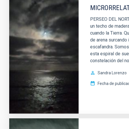
MICRORRELATO
PERSEO DEL NORTE Y
un techo de madera
cuando la Tierra. 
de arena surcando i
escafandra. Somos 
esta espiral de su
constelación del n
Sandra Lorenzo
Fecha de publica