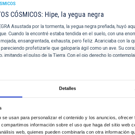
ÓSMICOS
S CÓSMICOS: Hipe, la yegua negra
RA Asustada por la tormenta, la yegua negra preñada, huyó aqu
que. Cuando la encontré estaba tendida en el suelo, con una eno
, mojada, ensangrentada, exhausta; pero feliz. Acariciaba con la qu
, pareciendo profetizarle que galoparía ágil como un ave. Su cora
o, imitando el pulso de la Tierra. Con el ojo derecho lo contempla
l firmamento mostrándole la constelación de Pegaso, desde allí 
, Hipe, la bella Hipe, dejó de ser animal
rres Álvarez
Detalles
ción
10/09/2021 - 00:00
s
b se usan para personalizar el contenido y los anuncios, ofrecer
s, compartimos información sobre el uso que haga del sitio web 
 análisis web, quienes pueden combinarla con otra información q