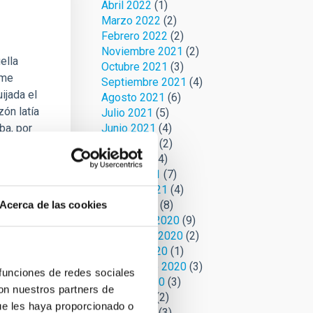
Abril 2022
(1)
Marzo 2022
(2)
Febrero 2022
(2)
Noviembre 2021
(2)
ella
Octubre 2021
(3)
rme
Septiembre 2021
(4)
ijada el
Agosto 2021
(6)
zón latía
Julio 2021
(5)
ba, por
Junio 2021
(4)
Mayo 2021
(2)
lo
Abril 2021
(4)
Marzo 2021
(7)
Febrero 2021
(4)
Enero 2021
(8)
Acerca de las cookies
Diciembre 2020
(9)
Noviembre 2020
(2)
Octubre 2020
(1)
Septiembre 2020
(3)
 funciones de redes sociales
Agosto 2020
(3)
con nuestros partners de
Julio 2020
(2)
ue les haya proporcionado o
Junio 2020
(3)