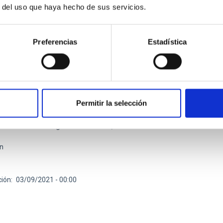
r del uso que haya hecho de sus servicios.
ÓSMICOS
S CÓSMICOS: Mi lugar favorito
Preferencias
Estadística
Existe un lugar muy remoto, donde el Sol apenas roza Allá no
o, sólo el silencio reposa. Tan misterioso como evidente, guard
o como brillante, de paradójicos aspectos. Ese sitio que mis ojo
is manos odian al sentir que se congelan. Aquel paisaje tan tris
ñas pequeñas, y de olor repugnante. Es todo lo que quiero para 
Permitir la selección
dazo de sus hielos para enfriar mi ansiedad. “Microrrelatos cós
o de nuestro blog “C/ Vía Láctea, S/N”. Os invitamos a
án
ción
03/09/2021 - 00:00