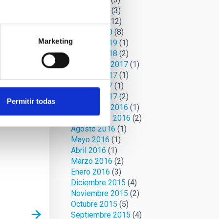
Mayo 2020
(3)
Abril 2020
(12)
Marzo 2020
(8)
Marketing
Febrero 2019
(1)
 se
Octubre 2018
(2)
Noviembre 2017
(1)
ando
Octubre 2017
(1)
s
Marzo 2017
(1)
te y
Febrero 2017
(2)
mi
Permitir todas
Noviembre 2016
(1)
micos” es
Septiembre 2016
(2)
Agosto 2016
(1)
Mayo 2016
(1)
Abril 2016
(1)
Marzo 2016
(2)
Enero 2016
(3)
Diciembre 2015
(4)
Noviembre 2015
(2)
Octubre 2015
(5)
Septiembre 2015
(4)