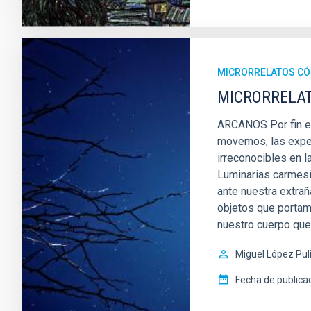
MICRORRELATOS C
MICRORRELAT
ARCANOS Por fin es
movemos, las expec
irreconocibles en 
Luminarias carmesí
ante nuestra extrañ
objetos que porta
nuestro cuerpo que 
Miguel López Pul
Fecha de publica