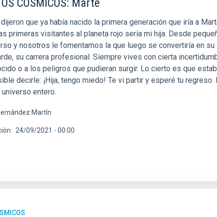
OS CÓSMICOS: Marte
jeron que ya había nacido la primera generación que iría a Mart
s primeras visitantes al planeta rojo sería mi hija. Desde pequeñ
erso y nosotros le fomentamos la que luego se convertiría en su a
de, su carrera profesional. Siempre vives con cierta incertidum
ido o a los peligros que pudieran surgir. Lo cierto es que estab
ible decirle: ¡Hija, tengo miedo! Te vi partir y esperé tu regreso. 
l universo entero.
ernández Martín
ción
24/09/2021 - 00:00
ÓSMICOS