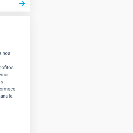
e nos
ófitos.
temor
os
dormece
mana la