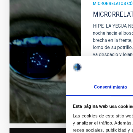
MICRORRELATOS C
MICRORRELATO
HIPE, LA YEGUA NEG
noche hacia el bos
brecha en la frente
lomo de su potrillo
ya despacio y lejan
el izquierdo miró a
cuidaría. Y entonces
Aurelia María To
Consentimiento
Fecha de publica
Esta página web usa cookie
Las cookies de este sitio we
y analizar el tráfico. Ademá
redes sociales, publicidad y