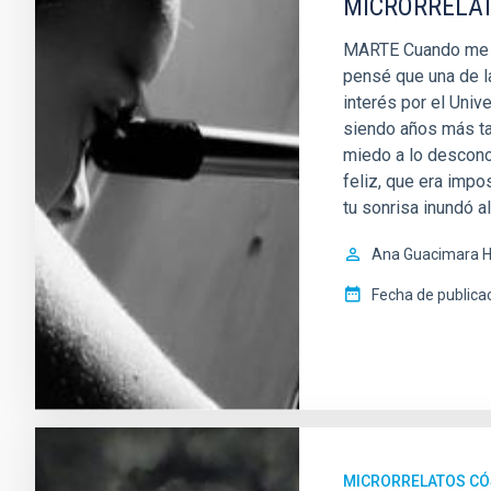
MICRORRELAT
MARTE Cuando me di
pensé que una de la
interés por el Univ
siendo años más tar
miedo a lo desconoc
feliz, que era impos
tu sonrisa inundó a
Ana Guacimara H
Fecha de publica
MICRORRELATOS C