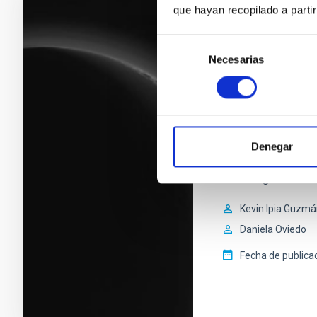
que hayan recopilado a parti
MICRORRELATOS C
Selección
MICRORRELATO
Necesarias
de
MI LUGAR FAVORITO 
consentimiento
percibe ruido algun
secretos Tan oscur
anhelan, Pero que m
distante. De monta
Denegar
tranquilidad. Un pe
una categoría dentr
Kevin Ipia Guzm
Daniela Oviedo
Fecha de publica