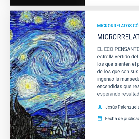
MICRORRELATOS C
MICRORRELATO
EL ECO PENSANTE A
estrella vertido d
los que sienten el 
de los que con sus 
ingenuo la mansedu
encendidas que res
esperando resultad
Jesús Palenzuela
Fecha de publica