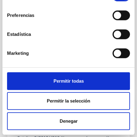
no ser descubiertos por los soldados del faraón».
consentimiento
Este suceso tan lejano, aunque cercano en lo
astronómico, condiciona todavía hoy nuestra agenda.
Preferencias
Si nos parece que la Semana Santa cae demasiado
pronto este año bisiesto de 2016, es necesario hacer
un poco de historia para saber la
Estadística
Enrique
Joven Álvarez
Marketing
Fecha de publicación
27/01/2016
Permitir todas
Permitir la selección
ASTROMANÍA
Catalina, el cometa errante
Denegar
Si hace un año por las mismas fechas era Lovejoy
(ver nota prensa IAC) ahora, el cometa de Navidad es