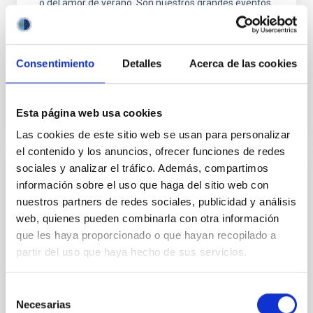
o del amor de verano. Son nuestros grandes eventos
astronómicos y no hemos dejado de
Julio Alberto
Castro Almazán
Consentimiento
Detalles
Acerca de las cookies
Fecha de publicación
21/03/2016
Esta página web usa cookies
Las cookies de este sitio web se usan para personalizar
el contenido y los anuncios, ofrecer funciones de redes
sociales y analizar el tráfico. Además, compartimos
ASTROMANÍA
información sobre el uso que haga del sitio web con
A vueltas con el calendario
nuestros partners de redes sociales, publicidad y análisis
web, quienes pueden combinarla con otra información
Este año bisiesto de 2016, la Semana Santa se
que les haya proporcionado o que hayan recopilado a
celebra inusualmente pronto. La fijación astronómica
partir del uso que haya hecho de sus servicios.
de la fecha pascual dio lugar a la reforma actual del
calendario. «Según la tradición hebrea, la noche en
que tuvo lugar la huida de Egipto había luna llena, por
Selección
lo que los judíos pudieron apagar sus lámparas para
Necesarias
de