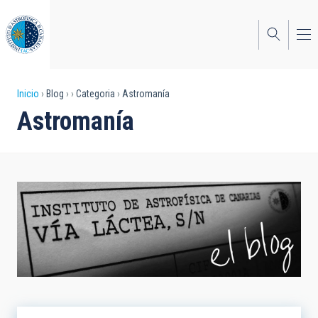
Pasar
al
contenido
principal
Sobrescribir
Inicio
Blog
Categoria
Astromanía
Astromanía
enlaces
de
ayuda
a
la
navegación